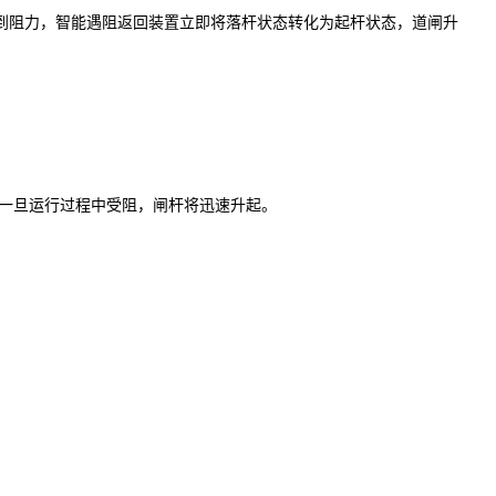
到阻力，智能遇阻返回装置立即将落杆状态转化为起杆状态，道闸升
一旦运行过程中受阻，闸杆将迅速升起。