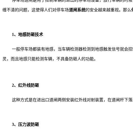
停车场道闸是用于控制车辆的进出的停车场设备，放行车辆的时候
缠不清的问题，这使得人们对停车场
道闸系统
的安全越来越重视。那么
1、地感防砸技术
一般停车场都装有地感，当车辆检测器检测到地感触发信号就会控
灵，而且地感只能检测车辆，不具备防砸人的功能。
2、红外线防砸
这种方式是在进出口道闸两侧安装红外线对射装置，在道闸杆下落
3、压力波防砸