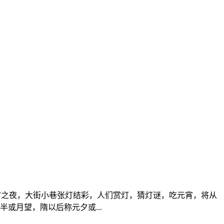
元宵之夜，大街小巷张灯结彩，人们赏灯，猜灯谜，吃元宵，将从
或月望，隋以后称元夕或...