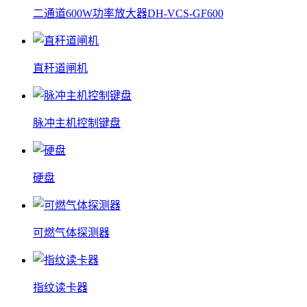
二通道600W功率放大器DH-VCS-GF600
直秆道闸机
脉冲主机控制键盘
硬盘
可燃气体探测器
指纹读卡器