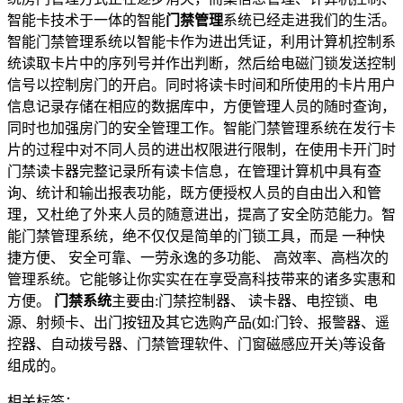
智能卡技术于一体的智能
门禁管理
系统已经走进我们的生活。
智能门禁管理系统以智能卡作为进出凭证，利用计算机控制系
统读取卡片中的序列号并作出判断，然后给电磁门锁发送控制
信号以控制房门的开启。同时将读卡时间和所使用的卡片用户
信息记录存储在相应的数据库中，方便管理人员的随时查询，
同时也加强房门的安全管理工作。智能门禁管理系统在发行卡
片的过程中对不同人员的进出权限进行限制，在使用卡开门时
门禁读卡器完整记录所有读卡信息，在管理计算机中具有查
询、统计和输出报表功能，既方便授权人员的自由出入和管
理，又杜绝了外来人员的随意进出，提高了安全防范能力。智
能门禁管理系统，绝不仅仅是简单的门锁工具，而是 一种快
捷方便、 安全可靠、一劳永逸的多功能、 高效率、高档次的
管理系统。它能够让你实实在在享受高科技带来的诸多实惠和
方便。
门禁系统
主要由:门禁控制器、 读卡器、电控锁、电
源、射频卡、出门按钮及其它选购产品(如:门铃、报警器、遥
控器、自动拨号器、门禁管理软件、门窗磁感应开关)等设备
组成的。
相关标签：