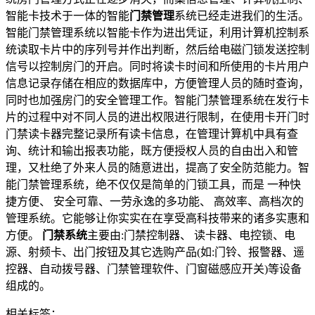
智能卡技术于一体的智能
门禁管理
系统已经走进我们的生活。
智能门禁管理系统以智能卡作为进出凭证，利用计算机控制系
统读取卡片中的序列号并作出判断，然后给电磁门锁发送控制
信号以控制房门的开启。同时将读卡时间和所使用的卡片用户
信息记录存储在相应的数据库中，方便管理人员的随时查询，
同时也加强房门的安全管理工作。智能门禁管理系统在发行卡
片的过程中对不同人员的进出权限进行限制，在使用卡开门时
门禁读卡器完整记录所有读卡信息，在管理计算机中具有查
询、统计和输出报表功能，既方便授权人员的自由出入和管
理，又杜绝了外来人员的随意进出，提高了安全防范能力。智
能门禁管理系统，绝不仅仅是简单的门锁工具，而是 一种快
捷方便、 安全可靠、一劳永逸的多功能、 高效率、高档次的
管理系统。它能够让你实实在在享受高科技带来的诸多实惠和
方便。
门禁系统
主要由:门禁控制器、 读卡器、电控锁、电
源、射频卡、出门按钮及其它选购产品(如:门铃、报警器、遥
控器、自动拨号器、门禁管理软件、门窗磁感应开关)等设备
组成的。
相关标签：